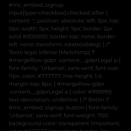
#mc_embed_signup
input[type=checkbox]:checked::after {
content: ''; position: absolute; left: 3px; top:
0px; width: 5px; height: 9px; border: 2px
solid #000000; border-top: none; border-
left: none; transform: rotate(45deg); } /*
Texto legal inferior (Mailchimp) */
#mergeRow-gdpr .content__gdprLegal p {
font-family: 'Urbanist', sans-serif; font-size:
11px; color: #777777; line-height: 1.4;
margin-top: 8px; } #mergeRow-gdpr
.content__gdprLegal a { color: #999999;
text-decoration: underline; } /* Botón */
#mc_embed_signup .button { font-family:
'Urbanist', sans-serif; font-weight: 700;
background-color: transparent !important;