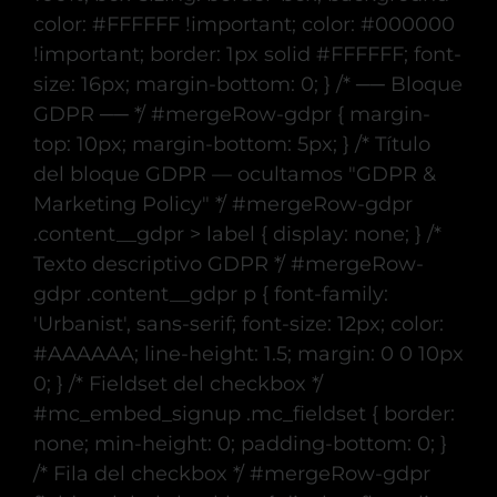
color: #FFFFFF !important; color: #000000
!important; border: 1px solid #FFFFFF; font-
size: 16px; margin-bottom: 0; } /* ── Bloque
GDPR ── */ #mergeRow-gdpr { margin-
top: 10px; margin-bottom: 5px; } /* Título
del bloque GDPR — ocultamos "GDPR &
Marketing Policy" */ #mergeRow-gdpr
.content__gdpr > label { display: none; } /*
Texto descriptivo GDPR */ #mergeRow-
gdpr .content__gdpr p { font-family:
'Urbanist', sans-serif; font-size: 12px; color:
#AAAAAA; line-height: 1.5; margin: 0 0 10px
0; } /* Fieldset del checkbox */
#mc_embed_signup .mc_fieldset { border:
none; min-height: 0; padding-bottom: 0; }
/* Fila del checkbox */ #mergeRow-gdpr