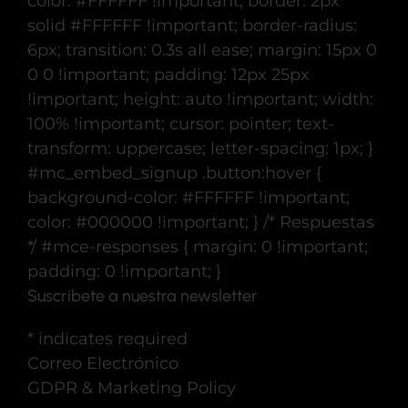
color: #FFFFFF !important; border: 2px
solid #FFFFFF !important; border-radius:
6px; transition: 0.3s all ease; margin: 15px 0
0 0 !important; padding: 12px 25px
!important; height: auto !important; width:
100% !important; cursor: pointer; text-
transform: uppercase; letter-spacing: 1px; }
#mc_embed_signup .button:hover {
background-color: #FFFFFF !important;
color: #000000 !important; } /* Respuestas
*/ #mce-responses { margin: 0 !important;
padding: 0 !important; }
Suscríbete a nuestra newsletter
*
indicates required
Correo Electrónico
GDPR & Marketing Policy