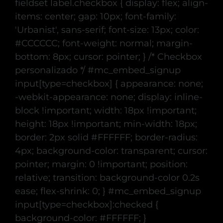
fieldset label.checkbox { display: flex; align-
items: center; gap: 10px; font-family:
'Urbanist', sans-serif; font-size: 13px; color:
#CCCCCC; font-weight: normal; margin-
bottom: 8px; cursor: pointer; } /* Checkbox
personalizado */ #mc_embed_signup
input[type=checkbox] { appearance: none;
-webkit-appearance: none; display: inline-
block !important; width: 18px !important;
height: 18px !important; min-width: 18px;
border: 2px solid #FFFFFF; border-radius:
4px; background-color: transparent; cursor:
pointer; margin: 0 !important; position:
relative; transition: background-color 0.2s
ease; flex-shrink: 0; } #mc_embed_signup
input[type=checkbox]:checked {
background-color: #FFFFFF; }