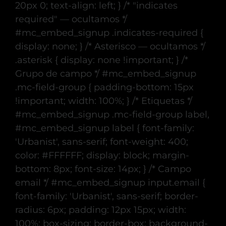
20px 0; text-align: left; } /* "indicates
required" — ocultamos */
Sobre OKTICS
#mc_embed_signup .indicates-required {
display: none; } /* Asterisco — ocultamos */
.asterisk { display: none !important; } /*
Grupo de campo */ #mc_embed_signup
.mc-field-group { padding-bottom: 15px
!important; width: 100%; } /* Etiquetas */
#mc_embed_signup .mc-field-group label,
#mc_embed_signup label { font-family:
'Urbanist', sans-serif; font-weight: 400;
color: #FFFFFF; display: block; margin-
bottom: 8px; font-size: 14px; } /* Campo
email */ #mc_embed_signup input.email {
font-family: 'Urbanist', sans-serif; border-
radius: 6px; padding: 12px 15px; width:
100%; box-sizing: border-box; background-