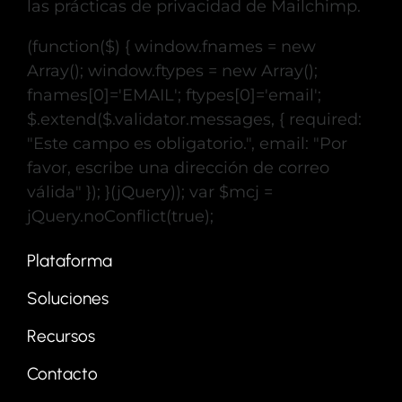
las prácticas de privacidad de Mailchimp.
(function($) { window.fnames = new
Array(); window.ftypes = new Array();
fnames[0]='EMAIL'; ftypes[0]='email';
$.extend($.validator.messages, { required:
"Este campo es obligatorio.", email: "Por
favor, escribe una dirección de correo
válida" }); }(jQuery)); var $mcj =
jQuery.noConflict(true);
Plataforma
Soluciones
Recursos
Contacto