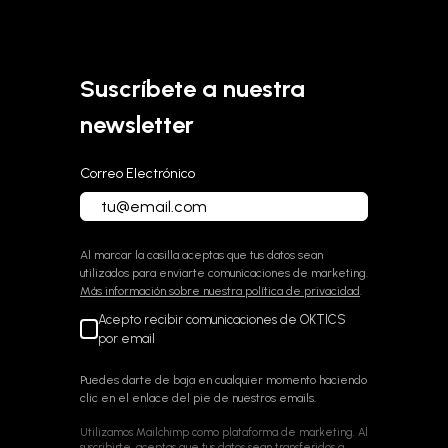
Sobre OKTICS
Suscríbete a nuestra
newsletter
Correo Electrónico
Al marcar la casilla aceptas que tus datos sean
utilizados para enviarte comunicaciones de marketing.
Más información sobre nuestra política de privacidad
.
Acepto recibir comunicaciones de OKTICS
por email
Puedes darte de baja en cualquier momento haciendo
clic en el enlace del pie de nuestros emails.
Utilizamos Mailchimp como plataforma de marketing. Al
suscribirte, aceptas que tus datos sean transferidos a