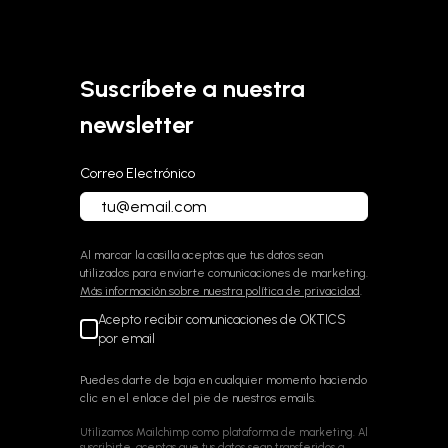
Sobre OKTICS
Suscríbete a nuestra
newsletter
Correo Electrónico
Al marcar la casilla aceptas que tus datos sean
utilizados para enviarte comunicaciones de marketing.
Más información sobre nuestra política de privacidad
.
Acepto recibir comunicaciones de OKTICS
por email
Puedes darte de baja en cualquier momento haciendo
clic en el enlace del pie de nuestros emails.
Utilizamos Mailchimp como plataforma de marketing. Al
suscribirte, aceptas que tus datos sean transferidos a